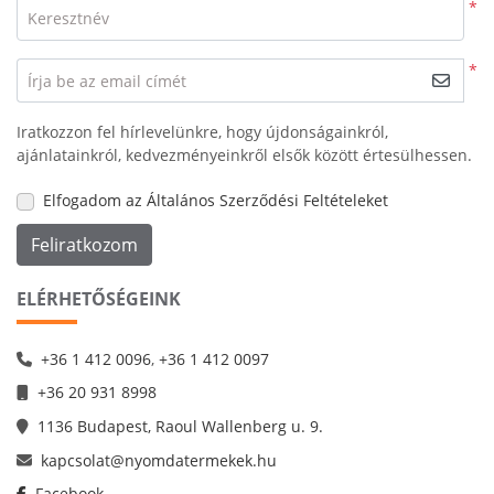
*
Keresztnév
*
Írja be az email címét
Iratkozzon fel hírlevelünkre, hogy újdonságainkról,
ajánlatainkról, kedvezményeinkről elsők között értesülhessen.
Elfogadom az Általános Szerződési Feltételeket
Feliratkozom
ELÉRHETŐSÉGEINK
+36 1 412 0096
,
+36 1 412 0097
+36 20 931 8998
1136 Budapest, Raoul Wallenberg u. 9.
kapcsolat@nyomdatermekek.hu
Facebook