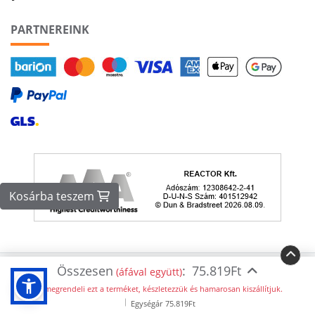
PARTNEREINK
Kosárba teszem
Összesen
:
75.819Ft
Copyright ©2026 nyomdatermekek.hu. Minden jog fenntartva.
(áfával együtt)
Ha megrendeli ezt a terméket, készletezzük és hamarosan kiszállítjuk.
Egységár
75.819Ft