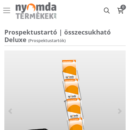
0
Prospektustartó | összecsukható
Deluxe
(Prospektustartók)