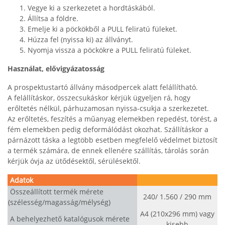
Vegye ki a szerkezetet a hordtáskából.
Állítsa a földre.
Emelje ki a pöckökből a PULL feliratú füleket.
Húzza fel (nyissa ki) az állványt.
Nyomja vissza a pöckökre a PULL feliratú füleket.
Használat, elővigyázatosság
A prospektustartó állvány másodpercek alatt felállítható.
A felállításkor, összecsukáskor kérjük ügyeljen rá, hogy
erőltetés nélkül, párhuzamosan nyissa-csukja a szerkezetet.
Az erőltetés, feszítés a műanyag elemekben repedést, törést, a
fém elemekben pedig deformálódást okozhat. Szállításkor a
párnázott táska a legtöbb esetben megfelelő védelmet biztosít
a termék számára, de ennek ellenére szállítás, tárolás során
kérjük óvja az ütődésektől, sérülésektől.
Adatok
Összeállított termék mérete
240/ 1.560 / 290 mm
(szélesség/magasság/mélység)
A4 (210x296 mm) vagy
A behelyezhető katalógusok mérete
kisebb