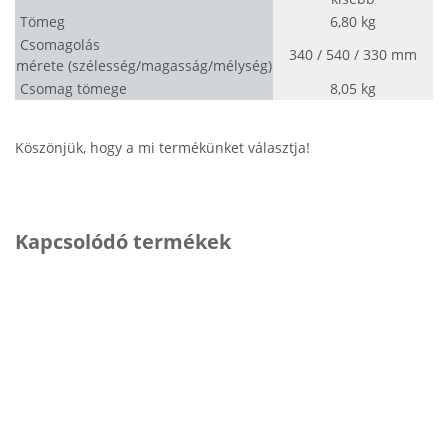
Tömeg
6,80 kg
Csomagolás
340 / 540 / 330 mm
mérete (szélesség/magasság/mélység)
Csomag tömege
8,05 kg
A4
Köszönjük, hogy a mi termékünket választja!
Kapcsolódó termékek