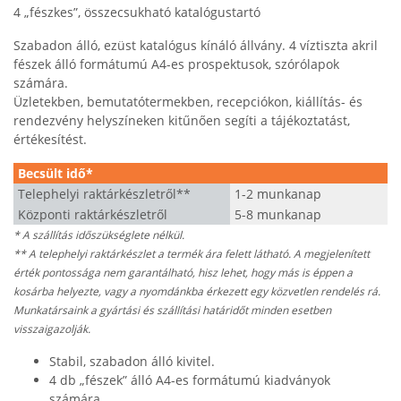
4 „fészkes”, összecsukható katalógustartó
Szabadon álló, ezüst katalógus kínáló állvány. 4 víztiszta akril
fészek álló formátumú A4-es prospektusok, szórólapok
számára.
Üzletekben, bemutatótermekben, recepciókon, kiállítás- és
rendezvény helyszíneken kitűnően segíti a tájékoztatást,
értékesítést.
Becsült idő*
Telephelyi raktárkészletről**
1-2 munkanap
Központi raktárkészletről
5-8 munkanap
* A szállítás időszükséglete nélkül.
** A telephelyi raktárkészlet a termék ára felett látható. A megjelenített
érték pontossága nem garantálható, hisz lehet, hogy más is éppen a
kosárba helyezte, vagy a nyomdánkba érkezett egy közvetlen rendelés rá.
Munkatársaink a gyártási és szállítási határidőt minden esetben
visszaigazolják.
Stabil, szabadon álló kivitel.
4 db „fészek” álló A4-es formátumú kiadványok
számára.