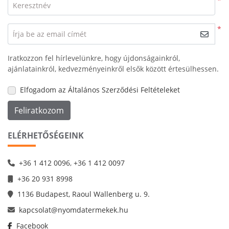
*
Keresztnév
*
Írja be az email címét
Iratkozzon fel hírlevelünkre, hogy újdonságainkról,
ajánlatainkról, kedvezményeinkről elsők között értesülhessen.
Elfogadom az Általános Szerződési Feltételeket
Feliratkozom
ELÉRHETŐSÉGEINK
+36 1 412 0096
,
+36 1 412 0097
+36 20 931 8998
1136 Budapest, Raoul Wallenberg u. 9.
kapcsolat@nyomdatermekek.hu
Facebook