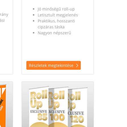
Jó minőségű roll-up
arány
Letisztult megjelenés
ási
Praktikus, hosszanti
cipzáras táska
Nagyon népszerű
Részletek megtekintése
p Dynamic (85/100/120)
Részletek megtekintése Roll-up Exclusive (85/100/120)