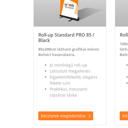
Roll-up Standard PRO 85 /
Rol
Black
120
85x200cm látható grafikai méret.
láth
Beltéri használatra.
Belt
Jó minőségű roll-up
Letisztult megjelenés
Figyelemfelkeltő, elegáns
fekete szín
Praktikus, hosszanti
cipzáras táska
Részletek megtekintése
Ré