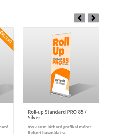
 Standard PLUS (85/100)
Részletek megtekintése Roll-up Standard PRO 85 / Silve
ÉPSZERŰ
Roll-up Standard PRO 85 /
Silver
ható
85x200cm látható grafikai méret.
Beltéri használatra.