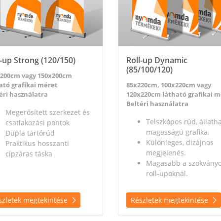
l-up Strong (120/150)
Roll-up Dynamic
(85/100/120)
x200cm vagy 150x200cm
ató grafikai méret
85x220cm, 100x220cm vagy
éri használatra
120x220cm látható grafikai m
Beltéri használatra
Megerősített szerkezet és
Telszkópos rúd, állath
csatlakozási pontok
magasságú grafika.
Dupla tartórúd
Különleges, dizájnos
Praktikus hosszanti
megjelenés.
cipzáras táska
Magasabb a szokvány
roll-upoknál.
szletek megtekintése
Részletek megtekintése