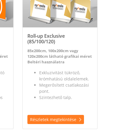
Roll-up Exclusive
(85/100/120)
85x200cm, 100x200cm vagy
éret
120x200cm látható grafikai méret
Beltéri használatra
ató
Exkluzivitást tükröző,
krómhatású oldalelemek.
Megerősített csatlakozási
pont.
os
Szintezhető talp.
Részletek megtekintése