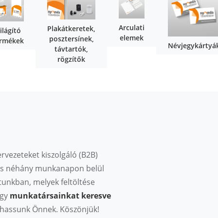
Arculati
Plakátkeretek,
ilágító
elemek
posztersínek,
ermékek
Névjegykártyá
távtartók,
rögzítők
rvezeteket kiszolgáló (B2B)
k és néhány munkanapon belül
tunkban, melyek feltöltése
agy
munkatársainkat keresve
adhassunk Önnek. Köszönjük!