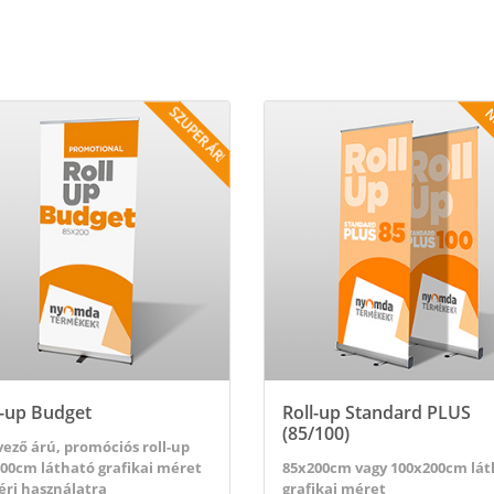
nes
tek megtekintése Roll-up Budget
Részletek megtekintése Roll-up
SZUPER ÁR!
N
l-up Budget
Roll-up Standard PLUS
(85/100)
ező árú, promóciós roll-up
00cm látható grafikai méret
85x200cm vagy 100x200cm lát
éri használatra
grafikai méret