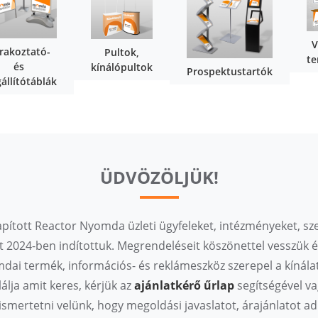
V
rakoztató-
Pultok,
t
és
kínálópultok
Prospektustartók
állítótáblák
ÜDVÖZÖLJÜK!
pított Reactor Nyomda üzleti ügyfeleket, intézményeket, sze
t 2024-ben indítottuk. Megrendeléseit köszönettel vesszü
omdai termék, információs- és reklámeszköz szerepel a kínála
álja amit keres, kérjük az
ajánlatkérő űrlap
segítségével v
smertetni velünk, hogy megoldási javaslatot, árajánlatot 