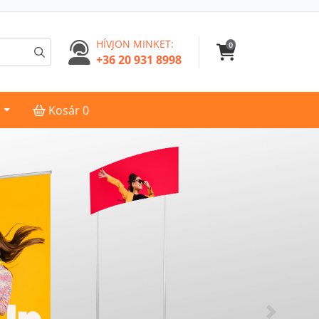
HÍVJON MINKET:
0
+36 20 931 8998
Kosár
s
Kosár
0