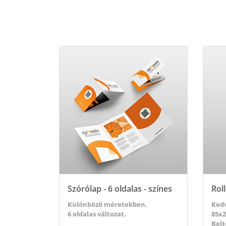
Részletek megtekintése Szórólap - 6 oldalas - szí
Részle
Szórólap - 6 oldalas - színes
Rol
Különböző méretekben.
Kedv
6 oldalas változat.
85x2
Belt