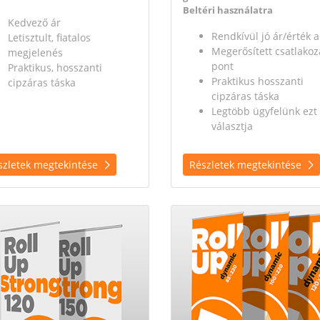
Beltéri használatra
Kedvező ár
Rendkívül jó ár/érték 
Letisztult, fiatalos
Megerősített csatlakoz
megjelenés
pont
Praktikus, hosszanti
Praktikus hosszanti
cipzáras táska
cipzáras táska
Legtöbb ügyfelünk ezt
választja
szletek megtekintése
Részletek megtekintése
/ Black
tek megtekintése Roll-up Strong (120/150)
Részletek megtekintése Roll-u