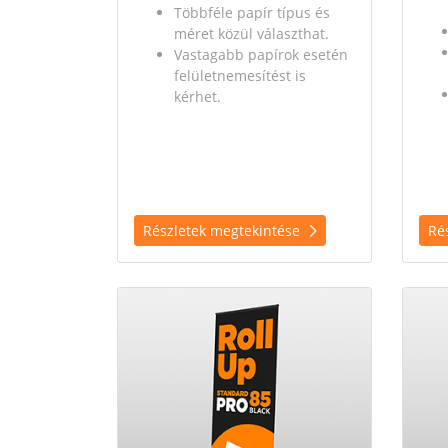
Többféle papír típus és
méret közül választhat.
Vastagabb papírok esetén
felületnemesítést is
kérhet.
Részletek megtekintése
Ré
Részletek megtekintése Roll-up Standard PRO 85 
Részle