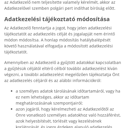
az Adatkezelő nem teljesítette valamely kérelmét, akkor az
Adatkezelővel szemben polgári pert indíthat bíróság előtt.
Adatkezelési tájékoztató módosítása
Az Adatkezelő fenntartja a jogot, hogy jelen adatkezelési
tájékoztatót az adatkezelés célját és jogalapját nem érintő
módon módosítsa. A honlap módosítás hatálybalépését
követő használatával elfogadja a módosított adatkezelési
tájékoztatót.
Amennyiben az Adatkezelő a gyűjtött adatokkal kapcsolatban
a gyűjtésük céljától eltérő célból további adatkezelést kíván
végezni, a további adatkezelést megelőzően tájékoztatja Önt
az adatkezelés céljáról és az alábbi információkról:
a személyes adatok tárolásának időtartamáról, vagy ha
ez nem lehetséges, akkor az időtartam
meghatározásának szempontjairól;
azon jogáról, hogy kérelmezheti az Adatkezelőtől az
Önre vonatkozó személyes adatokhoz való hozzáférést,
azok helyesbítését, törlését vagy kezelésének
korlátozását, és jogos érdeken alapuló adatkezelés