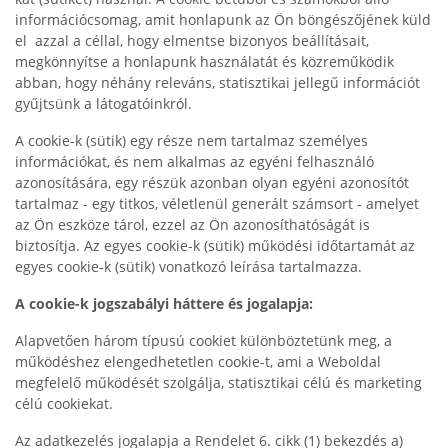
információcsomag, amit honlapunk az Ön böngészőjének küld
el azzal a céllal, hogy elmentse bizonyos beállításait,
megkönnyítse a honlapunk használatát és közreműködik
abban, hogy néhány releváns, statisztikai jellegű információt
gyűjtsünk a látogatóinkról.
A cookie-k (sütik) egy része nem tartalmaz személyes
információkat, és nem alkalmas az egyéni felhasználó
azonosítására, egy részük azonban olyan egyéni azonosítót
tartalmaz - egy titkos, véletlenül generált számsort - amelyet
az Ön eszköze tárol, ezzel az Ön azonosíthatóságát is
biztosítja. Az egyes cookie-k (sütik) működési időtartamát az
egyes cookie-k (sütik) vonatkozó leírása tartalmazza.
A cookie-k jogszabályi háttere és jogalapja:
Alapvetően három típusú cookiet különböztetünk meg, a
működéshez elengedhetetlen cookie-t, ami a Weboldal
megfelelő működését szolgálja, statisztikai célú és marketing
célú cookiekat.
Az adatkezelés jogalapja a Rendelet 6. cikk (1) bekezdés a)