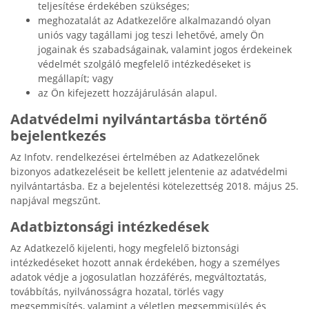
teljesítése érdekében szükséges;
meghozatalát az Adatkezelőre alkalmazandó olyan
uniós vagy tagállami jog teszi lehetővé, amely Ön
jogainak és szabadságainak, valamint jogos érdekeinek
védelmét szolgáló megfelelő intézkedéseket is
megállapít; vagy
az Ön kifejezett hozzájárulásán alapul.
Adatvédelmi nyilvántartásba történő
bejelentkezés
Az Infotv. rendelkezései értelmében az Adatkezelőnek
bizonyos adatkezeléseit be kellett jelentenie az adatvédelmi
nyilvántartásba. Ez a bejelentési kötelezettség 2018. május 25.
napjával megszűnt.
Adatbiztonsági intézkedések
Az Adatkezelő kijelenti, hogy megfelelő biztonsági
intézkedéseket hozott annak érdekében, hogy a személyes
adatok védje a jogosulatlan hozzáférés, megváltoztatás,
továbbítás, nyilvánosságra hozatal, törlés vagy
megsemmisítés, valamint a véletlen megsemmisülés és