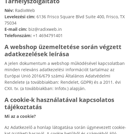
Tárhelyszolgáltató
Név:
RadixWeb
Levelezési cím:
6136 Frisco Square Blvd Suite 400, Frisco, TX
75034
E-mail cím:
biz@radixweb.in
Telefonszám:
+1 4694791401
A webshop üzemeltetése során végzett
adatkezelések leírása
A jelen dokumentum a webshop működésével kapcsolatban
minden releváns adatkezelési információt tartalmaz az
Európai Unió 2016/679 számú Általános Adatvédelmi
Rendelete (a továbbiakban: Rendelet, GDPR) és a 2011. évi
CXII. tv. (a továbbiakban: Infotv.) alapján.
A cookie-k használatával kapcsolatos
tájékoztatás
Mi az a cookie?
Az Adatkezelő a honlap látogatása során úgynevezett cookie-
kat (sütiket) használ. A cookie betűből és számokból álló