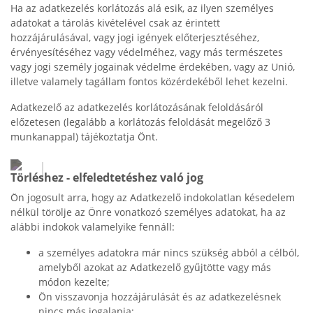
Ha az adatkezelés korlátozás alá esik, az ilyen személyes
adatokat a tárolás kivételével csak az érintett
hozzájárulásával, vagy jogi igények előterjesztéséhez,
érvényesítéséhez vagy védelméhez, vagy más természetes
vagy jogi személy jogainak védelme érdekében, vagy az Unió,
illetve valamely tagállam fontos közérdekéből lehet kezelni.
Adatkezelő az adatkezelés korlátozásának feloldásáról
előzetesen (legalább a korlátozás feloldását megelőző 3
munkanappal) tájékoztatja Önt.
Törléshez - elfeledtetéshez való jog
Ön jogosult arra, hogy az Adatkezelő indokolatlan késedelem
nélkül törölje az Önre vonatkozó személyes adatokat, ha az
alábbi indokok valamelyike fennáll:
a személyes adatokra már nincs szükség abból a célból,
amelyből azokat az Adatkezelő gyűjtötte vagy más
módon kezelte;
Ön visszavonja hozzájárulását és az adatkezelésnek
nincs más jogalapja;