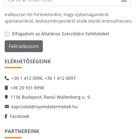
Iratkozzon fel hírlevelünkre, hogy újdonságainkról,
ajánlatainkról, kedvezményeinkről elsők között értesülhessen.
Elfogadom az Általános Szerződési Feltételeket
Feliratkozom
ELÉRHETŐSÉGEINK
+36 1 412 0096
,
+36 1 412 0097
+36 20 931 8998
1136 Budapest, Raoul Wallenberg u. 9.
kapcsolat@nyomdatermekek.hu
Facebook
PARTNEREINK