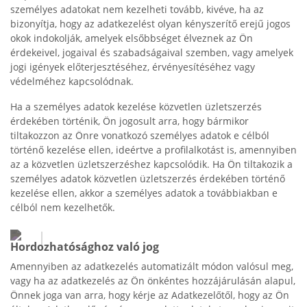
személyes adatokat nem kezelheti tovább, kivéve, ha az
bizonyítja, hogy az adatkezelést olyan kényszerítő erejű jogos
okok indokolják, amelyek elsőbbséget élveznek az Ön
érdekeivel, jogaival és szabadságaival szemben, vagy amelyek
jogi igények előterjesztéséhez, érvényesítéséhez vagy
védelméhez kapcsolódnak.
Ha a személyes adatok kezelése közvetlen üzletszerzés
érdekében történik, Ön jogosult arra, hogy bármikor
tiltakozzon az Önre vonatkozó személyes adatok e célból
történő kezelése ellen, ideértve a profilalkotást is, amennyiben
az a közvetlen üzletszerzéshez kapcsolódik. Ha Ön tiltakozik a
személyes adatok közvetlen üzletszerzés érdekében történő
kezelése ellen, akkor a személyes adatok a továbbiakban e
célból nem kezelhetők.
Hordozhatósághoz való jog
Amennyiben az adatkezelés automatizált módon valósul meg,
vagy ha az adatkezelés az Ön önkéntes hozzájárulásán alapul,
Önnek joga van arra, hogy kérje az Adatkezelőtől, hogy az Ön