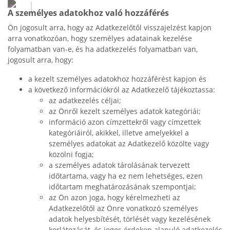
A személyes adatokhoz való hozzáférés
Ön jogosult arra, hogy az Adatkezelőtől visszajelzést kapjon
arra vonatkozóan, hogy személyes adatainak kezelése
folyamatban van-e, és ha adatkezelés folyamatban van,
jogosult arra, hogy:
a kezelt személyes adatokhoz hozzáférést kapjon és
a következő információkról az Adatkezelő tájékoztassa:
az adatkezelés céljai;
az Önről kezelt személyes adatok kategóriái;
információ azon címzettekről vagy címzettek
kategóriáiról, akikkel, illetve amelyekkel a
személyes adatokat az Adatkezelő közölte vagy
közölni fogja;
a személyes adatok tárolásának tervezett
időtartama, vagy ha ez nem lehetséges, ezen
időtartam meghatározásának szempontjai;
az Ön azon joga, hogy kérelmezheti az
Adatkezelőtől az Önre vonatkozó személyes
adatok helyesbítését, törlését vagy kezelésének
korlátozását, és jogos érdeken alapuló adatkezelés