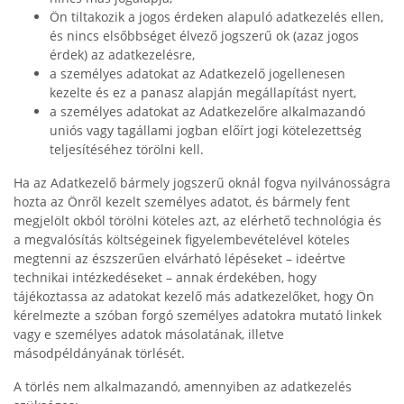
Ön tiltakozik a jogos érdeken alapuló adatkezelés ellen,
és nincs elsőbbséget élvező jogszerű ok (azaz jogos
érdek) az adatkezelésre,
a személyes adatokat az Adatkezelő jogellenesen
kezelte és ez a panasz alapján megállapítást nyert,
a személyes adatokat az Adatkezelőre alkalmazandó
uniós vagy tagállami jogban előírt jogi kötelezettség
teljesítéséhez törölni kell.
Ha az Adatkezelő bármely jogszerű oknál fogva nyilvánosságra
hozta az Önről kezelt személyes adatot, és bármely fent
megjelölt okból törölni köteles azt, az elérhető technológia és
a megvalósítás költségeinek figyelembevételével köteles
megtenni az észszerűen elvárható lépéseket – ideértve
technikai intézkedéseket – annak érdekében, hogy
tájékoztassa az adatokat kezelő más adatkezelőket, hogy Ön
kérelmezte a szóban forgó személyes adatokra mutató linkek
vagy e személyes adatok másolatának, illetve
másodpéldányának törlését.
A törlés nem alkalmazandó, amennyiben az adatkezelés