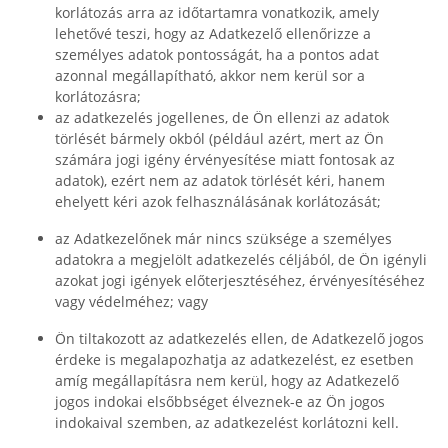
korlátozás arra az időtartamra vonatkozik, amely
lehetővé teszi, hogy az Adatkezelő ellenőrizze a
személyes adatok pontosságát, ha a pontos adat
azonnal megállapítható, akkor nem kerül sor a
korlátozásra;
az adatkezelés jogellenes, de Ön ellenzi az adatok
törlését bármely okból (például azért, mert az Ön
számára jogi igény érvényesítése miatt fontosak az
adatok), ezért nem az adatok törlését kéri, hanem
ehelyett kéri azok felhasználásának korlátozását;
az Adatkezelőnek már nincs szüksége a személyes
adatokra a megjelölt adatkezelés céljából, de Ön igényli
azokat jogi igények előterjesztéséhez, érvényesítéséhez
vagy védelméhez; vagy
Ön tiltakozott az adatkezelés ellen, de Adatkezelő jogos
érdeke is megalapozhatja az adatkezelést, ez esetben
amíg megállapításra nem kerül, hogy az Adatkezelő
jogos indokai elsőbbséget élveznek-e az Ön jogos
indokaival szemben, az adatkezelést korlátozni kell.