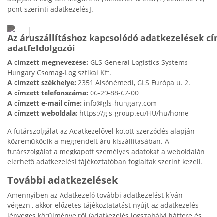
pont szerinti adatkezelés].
Az áruszállításhoz kapcsolódó adatkezelések cí
adatfeldolgozói
A címzett megnevezése:
GLS General Logistics Systems
Hungary Csomag-Logisztikai Kft.
A címzett székhelye:
2351 Alsónémedi, GLS Európa u. 2.
A címzett telefonszáma:
06-29-88-67-00
A címzett e-mail címe:
info@gls-hungary.com
A címzett weboldala:
https://gls-group.eu/HU/hu/home
A futárszolgálat az Adatkezelővel kötött szerződés alapján
közreműködik a megrendelt áru kiszállításában. A
futárszolgálat a megkapott személyes adatokat a weboldalán
elérhető adatkezelési tájékoztatóban foglaltak szerint kezeli.
További adatkezelések
Amennyiben az Adatkezelő további adatkezelést kíván
végezni, akkor előzetes tájékoztatatást nyújt az adatkezelés
lényeges körülményeiről (adatkezelés jogszabályi háttere és