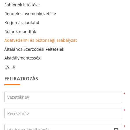
Sablonok letöltése
Rendelés nyomonkövetése
Kérjen árajánlatot
Rólunk mondták
Adatvédelmi és biztonsági szabályzat
Általános Szerződési Feltételek
Akadálymentesség
Gy.I.K.
FELIRATKOZÁS
*
Vezetéknév
*
Keresztnév
*
Írja be az email címét