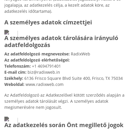
jogalapja, az adatkezelés célja, a kezelt adatok köre, az
adatkezelés időtartama).
A személyes adatok címzettjei
A személyes adatok tárolására irányuló
adatfeldolgozás
Az adatfeldolgozó megnevezése:
RadixWeb
Az adatfeldolgozó elérhetőségei:
Telefonszám:
+1 4694791401
E-mail cím:
biz@radixweb.in
Székhely:
6136 Frisco Square Blvd Suite 400, Frisco, TX 75034
Weboldal:
www.radixweb.com
Az Adatfeldolgozó az Adatkezelővel kötött szerződés alapján a
személyes adatok tárolását végzi. A személyes adatok
megismerésére nem jogosult.
Az adatkezelés során Önt megillető jogok