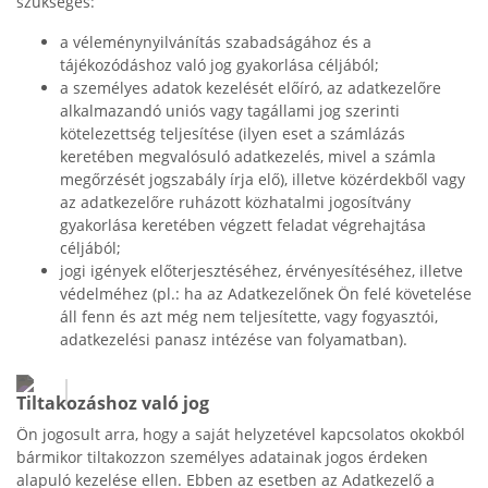
szükséges:
a véleménynyilvánítás szabadságához és a
tájékozódáshoz való jog gyakorlása céljából;
a személyes adatok kezelését előíró, az adatkezelőre
alkalmazandó uniós vagy tagállami jog szerinti
kötelezettség teljesítése (ilyen eset a számlázás
keretében megvalósuló adatkezelés, mivel a számla
megőrzését jogszabály írja elő), illetve közérdekből vagy
az adatkezelőre ruházott közhatalmi jogosítvány
gyakorlása keretében végzett feladat végrehajtása
céljából;
jogi igények előterjesztéséhez, érvényesítéséhez, illetve
védelméhez (pl.: ha az Adatkezelőnek Ön felé követelése
áll fenn és azt még nem teljesítette, vagy fogyasztói,
adatkezelési panasz intézése van folyamatban).
Tiltakozáshoz való jog
Ön jogosult arra, hogy a saját helyzetével kapcsolatos okokból
bármikor tiltakozzon személyes adatainak jogos érdeken
alapuló kezelése ellen. Ebben az esetben az Adatkezelő a