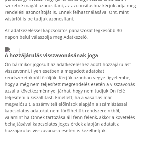
szeretné magát azonosítani, az azonosításhoz kérjük adja meg
rendelési azonosítóját is. Ennek felhasználásával Önt, mint
vásárlót is be tudjuk azonosítani.
Az adatkezeléssel kapcsolatos panaszokat legkésőbb 30
napon belül válaszolja meg Adatkezelő.
A hozzájárulás visszavonásának joga
Ön bármikor jogosult az adatkezeléshez adott hozzájárulást
visszavonni, ilyen esetben a megadott adatokat
rendszereinkből töröljük. Kérjük azonban vegye figyelembe,
hogy a még nem teljesített megrendelés esetén a visszavonás
azzal a következménnyel járhat, hogy nem tudjuk Ön felé
teljesíteni a kiszállítást. Emellett, ha a vásárlás már
megvalósult, a számviteli előírások alapján a számlázással
kapcsolatos adatokat nem törölhetjük rendszereinkből,
valamint ha Önnek tartozása áll fenn felénk, akkor a követelés
behajtásával kapcsolatos jogos érdek alapján adatait a
hozzájárulás visszavonása esetén is kezelhetjük.