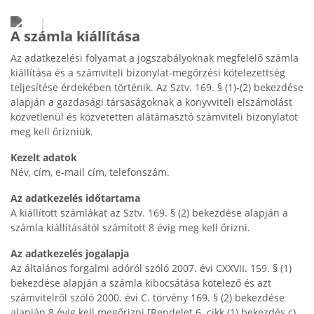
A számla kiállítása
Az adatkezelési folyamat a jogszabályoknak megfelelő számla
kiállítása és a számviteli bizonylat-megőrzési kötelezettség
teljesítése érdekében történik. Az Sztv. 169. § (1)-(2) bekezdése
alapján a gazdasági társaságoknak a könyvviteli elszámolást
közvetlenül és közvetetten alátámasztó számviteli bizonylatot
meg kell őrizniük.
Kezelt adatok
Név, cím, e-mail cím, telefonszám.
Az adatkezelés időtartama
A kiállított számlákat az Sztv. 169. § (2) bekezdése alapján a
számla kiállításától számított 8 évig meg kell őrizni.
Az adatkezelés jogalapja
Az általános forgalmi adóról szóló 2007. évi CXXVII. 159. § (1)
bekezdése alapján a számla kibocsátása kötelező és azt
számvitelről szóló 2000. évi C. törvény 169. § (2) bekezdése
alapján 8 évig kell megőrizni [Rendelet 6. cikk (1) bekezdés c)