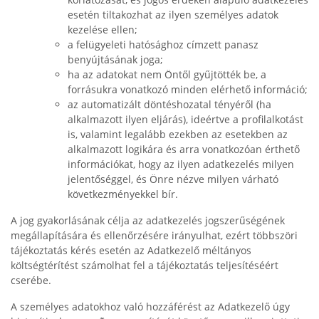
esetén tiltakozhat az ilyen személyes adatok
kezelése ellen;
a felügyeleti hatósághoz címzett panasz
benyújtásának joga;
ha az adatokat nem Öntől gyűjtötték be, a
forrásukra vonatkozó minden elérhető információ;
az automatizált döntéshozatal tényéről (ha
alkalmazott ilyen eljárás), ideértve a profilalkotást
is, valamint legalább ezekben az esetekben az
alkalmazott logikára és arra vonatkozóan érthető
információkat, hogy az ilyen adatkezelés milyen
jelentőséggel, és Önre nézve milyen várható
következményekkel bír.
A jog gyakorlásának célja az adatkezelés jogszerűségének
megállapítására és ellenőrzésére irányulhat, ezért többszöri
tájékoztatás kérés esetén az Adatkezelő méltányos
költségtérítést számolhat fel a tájékoztatás teljesítéséért
cserébe.
A személyes adatokhoz való hozzáférést az Adatkezelő úgy