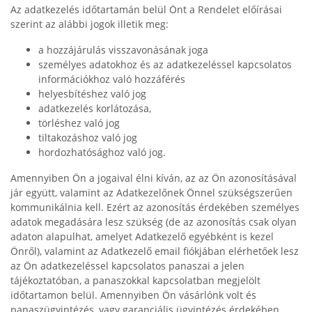
Az adatkezelés időtartamán belül Önt a Rendelet előírásai
szerint az alábbi jogok illetik meg:
a hozzájárulás visszavonásának joga
személyes adatokhoz és az adatkezeléssel kapcsolatos
információkhoz való hozzáférés
helyesbítéshez való jog
adatkezelés korlátozása,
törléshez való jog
tiltakozáshoz való jog
hordozhatósághoz való jog.
Amennyiben Ön a jogaival élni kíván, az az Ön azonosításával
jár együtt, valamint az Adatkezelőnek Önnel szükségszerűen
kommunikálnia kell. Ezért az azonosítás érdekében személyes
adatok megadására lesz szükség (de az azonosítás csak olyan
adaton alapulhat, amelyet Adatkezelő egyébként is kezel
Önről), valamint az Adatkezelő email fiókjában elérhetőek lesz
az Ön adatkezeléssel kapcsolatos panaszai a jelen
tájékoztatóban, a panaszokkal kapcsolatban megjelölt
időtartamon belül. Amennyiben Ön vásárlónk volt és
panaszügyintézés, vagy garanciális ügyintézés érdekében