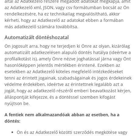
által az Adatkezelő részére megadott adatokat megkapja, amit
az Adatkezelő xml, JSON, vagy csv formátumban bocsát az Ön
rendelkezésére, ha ez technikailag megvalósítható, akkor
kérheti, hogy az Adatkezelő az adatokat ebben a formában
más adatkezelő számára továbbítsa.
Automatizált döntéshozatal
Ön jogosult arra, hogy ne terjedjen ki Önre az olyan, kizárólag
automatizált adatkezelésen alapuló döntés hatálya (ideértve a
profilalkotást is), amely Önre nézve joghatással járna vagy Önt
hasonlóképpen jelentős mértékben érintené. Ezekben az
esetekben az Adatkezelő köteles megfelelő intézkedéseket
tenni az érintett jogainak, szabadságainak és jogos érdekeinek
védelme érdekében, ideértve az érintettnek legalább azt a
jogát, hogy az adatkezelő részéről emberi beavatkozást kérjen,
álláspontját kifejezze, és a döntéssel szemben kifogást
nyújtson be.
A fentiek nem alkalmazandóak abban az esetben, ha a
döntés:
Ön és az Adatkezelő közötti szerződés megkötése vagy