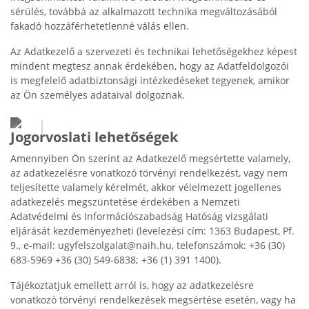
sérülés, továbbá az alkalmazott technika megváltozásából
fakadó hozzáférhetetlenné válás ellen.
Az Adatkezelő a szervezeti és technikai lehetőségekhez képest
mindent megtesz annak érdekében, hogy az Adatfeldolgozói
is megfelelő adatbiztonsági intézkedéseket tegyenek, amikor
az Ön személyes adataival dolgoznak.
Jogorvoslati lehetőségek
Amennyiben Ön szerint az Adatkezelő megsértette valamely,
az adatkezelésre vonatkozó törvényi rendelkezést, vagy nem
teljesítette valamely kérelmét, akkor vélelmezett jogellenes
adatkezelés megszüntetése érdekében a Nemzeti
Adatvédelmi és Információszabadság Hatóság vizsgálati
eljárását kezdeményezheti (levelezési cím: 1363 Budapest, Pf.
9., e-mail: ugyfelszolgalat@naih.hu, telefonszámok: +36 (30)
683-5969 +36 (30) 549-6838; +36 (1) 391 1400).
Tájékoztatjuk emellett arról is, hogy az adatkezelésre
vonatkozó törvényi rendelkezések megsértése esetén, vagy ha