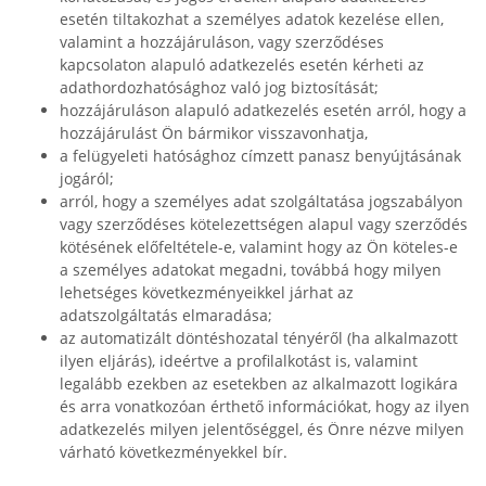
esetén tiltakozhat a személyes adatok kezelése ellen,
valamint a hozzájáruláson, vagy szerződéses
kapcsolaton alapuló adatkezelés esetén kérheti az
adathordozhatósághoz való jog biztosítását;
hozzájáruláson alapuló adatkezelés esetén arról, hogy a
hozzájárulást Ön bármikor visszavonhatja,
a felügyeleti hatósághoz címzett panasz benyújtásának
jogáról;
arról, hogy a személyes adat szolgáltatása jogszabályon
vagy szerződéses kötelezettségen alapul vagy szerződés
kötésének előfeltétele-e, valamint hogy az Ön köteles-e
a személyes adatokat megadni, továbbá hogy milyen
lehetséges következményeikkel járhat az
adatszolgáltatás elmaradása;
az automatizált döntéshozatal tényéről (ha alkalmazott
ilyen eljárás), ideértve a profilalkotást is, valamint
legalább ezekben az esetekben az alkalmazott logikára
és arra vonatkozóan érthető információkat, hogy az ilyen
adatkezelés milyen jelentőséggel, és Önre nézve milyen
várható következményekkel bír.