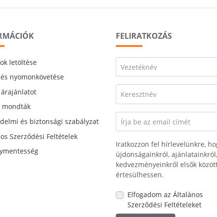
RMÁCIÓK
FELIRATKOZÁS
ok letöltése
Vezetéknév
lés nyomonkövetése
 árajánlatot
Keresztnév
k mondták
delmi és biztonsági szabályzat
Írja be az email címét
nos Szerződési Feltételek
Iratkozzon fel hírlevelünkre, ho
lymentesség
újdonságainkról, ajánlatainkról
kedvezményeinkről elsők közöt
értesülhessen.
Elfogadom az Általános
Szerződési Feltételeket