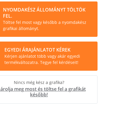
NYOMDAKÉSZ ÁLLOMÁNYT TÖLTÖK
FEL.
Töltse fel most vagy később a nyomdakész
grafikai állományt.
EGYEDI ÁRAJÁNLATOT KÉREK
Kérjen ajánlatot több vagy akár egyedi
termékváltozatra. Tegye fel kérdéseit!
Nincs még kész a grafika?
árolja meg most és töltse fel a grafikát
később!