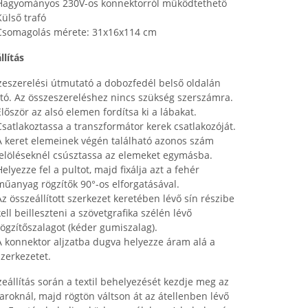
Hagyományos 230V-os konnektorról működtethető
Külső trafó
Csomagolás mérete: 31x16x114 cm
llítás
zeszerelési útmutató a dobozfedél belső oldalán
ató. Az összeszereléshez nincs szükség szerszámra.
Először az alsó elemen fordítsa ki a lábakat.
Csatlakoztassa a transzformátor kerek csatlakozóját.
A keret elemeinek végén található azonos szám
jelöléseknél csúsztassa az elemeket egymásba.
Helyezze fel a pultot, majd fixálja azt a fehér
műanyag rögzítők 90°-os elforgatásával.
Az összeállított szerkezet keretében lévő sín részibe
kell beilleszteni a szövetgrafika szélén lévő
rögzítőszalagot (kéder gumiszalag).
A konnektor aljzatba dugva helyezze áram alá a
szerkezetet.
zeállítás során a textil behelyezését kezdje meg az
saroknál, majd rögtön váltson át az átellenben lévő