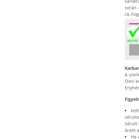
sarokr
során 
rá, ho
Karban
A szer
Óvni k
Enyhén
Figyel
Fel
sérült
Sérült
áram a
Ha 