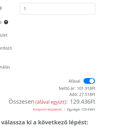
g
s
ület
rdozó
nálás
Áfával
Áfával
Nettó ár:
101.918Ft
Adó:
27.518Ft
Összesen
:
129.436Ft
(áfával együtt)
Központi készletről.
Egységár
129.436Ft
 válassza ki a következő lépést: