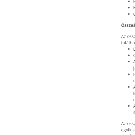
Összeá
Az öss
találh
Az öss
egyik 