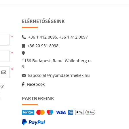
ELÉRHETŐSÉGEINK
*
+36 1 412 0096
,
+36 1 412 0097
+36 20 931 8998
*
1136 Budapest, Raoul Wallenberg u.
9.
*
kapcsolat@nyomdatermekek.hu
Facebook
gy
,
t
PARTNEREINK