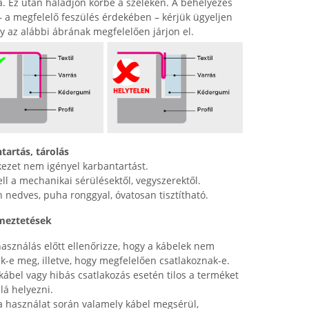
a. Ez után haladjon körbe a széleken. A behelyezés
– a megfelelő feszülés érdekében – kérjük ügyeljen
gy az alábbi ábrának megfelelően járjon el.
tartás, tárolás
kezet nem igényel karbantartást.
ell a mechanikai sérülésektől, vegyszerektől.
 nedves, puha ronggyal, óvatosan tisztítható.
meztetések
használás előtt ellenőrizze, hogy a kábelek nem
ek-e meg, illetve, hogy megfelelően csatlakoznak-e.
 kábel vagy hibás csatlakozás esetén tilos a terméket
lá helyezni.
a használat során valamely kábel megsérül,