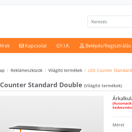
Kapcsolat
Belépés/Regisztrálás
Hírek
Kapcsolat
GY.I.K.
Belépés/Regisztrálá
lap
Reklámeszközök
Világító termékek
LED Counter Standard
 Counter Standard Double
(Világító termékek)
Árkalkul
(Automatik
kedvezmény
Méret