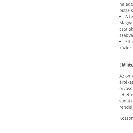
haladé
bízza 
A t
Magyar
csatla
szabvá
Elh
közlek
Elállás
Az önn
értéke
orvoso
lehető
vonatko
rendele
Köszön