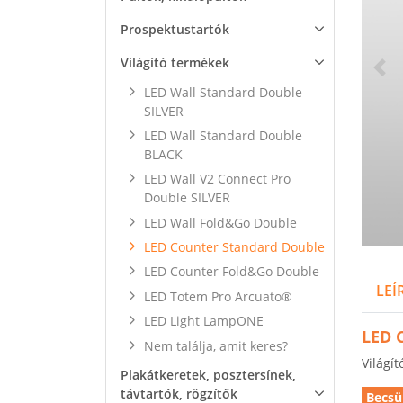
Prospektustartók
Világító termékek
LED Wall Standard Double
SILVER
LED Wall Standard Double
BLACK
LED Wall V2 Connect Pro
Double SILVER
LED Wall Fold&Go Double
LED Counter Standard Double
LED Counter Fold&Go Double
LEÍ
LED Totem Pro Arcuato®
LED Light LampONE
LED 
Nem találja, amit keres?
Világít
Plakátkeretek, posztersínek,
távtartók, rögzítők
Becsül