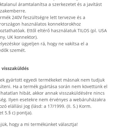
ktalanul áramtalanítsa a szerkezetet és a javítást
szakemberre.
ermék 240V feszültségre lett tervezve és a
országon használatos konnektorokhoz
koztathatóak. Ettől eltérő használatuk TILOS (pl. USA
ny, UK konnektor).
elyezéskor ügyeljen rá, hogy ne vakítsa el a
edők szemét.
, visszaküldés
ek gyártott egyedi termékeket másnak nem tudjuk
síteni. Ha a termék gyártása során nem követtünk el
lhatatlan hibát, akkor annak visszaküldésére nincs
ség. Ilyen esetekre nem érvényes a webáruházakra
zó elállási jog (lásd: a 17/1999. (II. 5.) Korm.
t 5.§ c) pontja).
jük, hogy a mi termékünket választja!