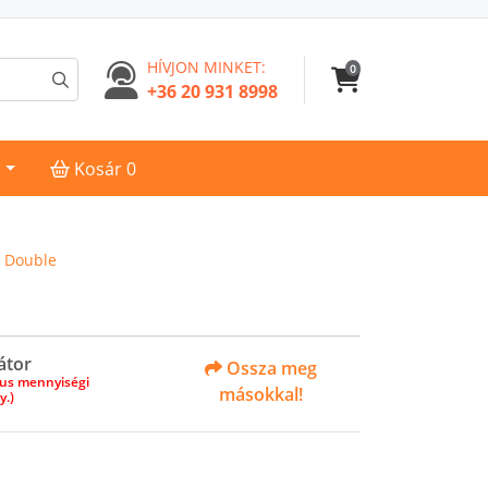
HÍVJON MINKET:
0
+36 20 931 8998
Kosár
s
Kosár
0
 Double
átor
Ossza meg
us mennyiségi
másokkal!
.)