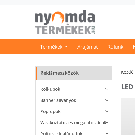
Termékek
Árajánlat
Rólunk
Kezdő
Reklámeszközök
LED
Roll-upok
Banner állványok
Pop-upok
Várakoztató- és megállítótáblák
Pultok, kínálópultok