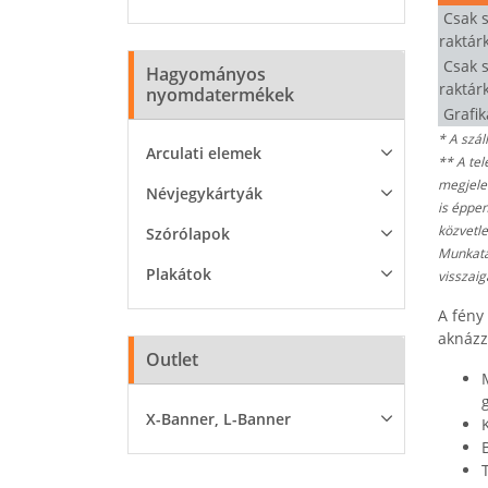
Csak s
raktár
Csak s
Hagyományos
raktár
nyomdatermékek
Grafik
* A szál
Arculati elemek
** A tel
megjelen
Névjegykártyák
is éppe
közvetle
Szórólapok
Munkatár
Plakátok
visszaig
A fény
aknázz
Outlet
g
X-Banner, L-Banner