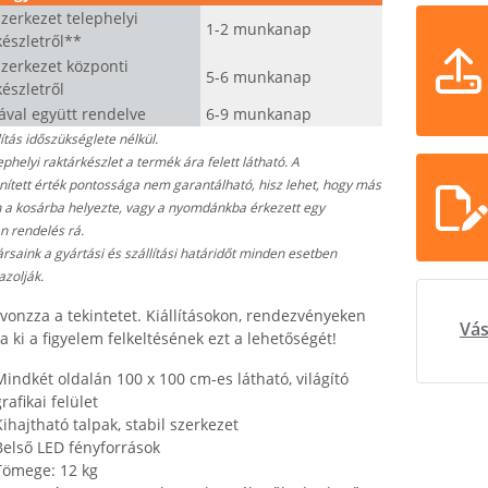
zerkezet telephelyi
1-2 munkanap
készletről**
zerkezet központi
5-6 munkanap
készletről
ával együtt rendelve
6-9 munkanap
lítás időszükséglete nélkül.
ephelyi raktárkészlet a termék ára felett látható. A
ített érték pontossága nem garantálható, hisz lehet, hogy más
n a kosárba helyezte, vagy a nyomdánkba érkezett egy
n rendelés rá.
saink a gyártási és szállítási határidőt minden esetben
azolják.
 vonzza a tekintetet. Kiállításokon, rendezvényeken
Vás
a ki a figyelem felkeltésének ezt a lehetőségét!
Mindkét oldalán 100 x 100 cm-es látható, világító
rafikai felület
Kihajtható talpak, stabil szerkezet
Belső LED fényforrások
Tömege: 12 kg