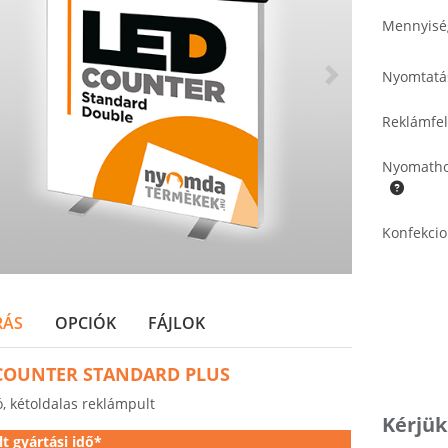
Mennyisé
Nyomtatá
Reklámfel
Nyomatho
Konfekcio
RÁS
OPCIÓK
FÁJLOK
COUNTER STANDARD PLUS
ó, kétoldalas reklámpult
Kérjük
t gyártási idő*