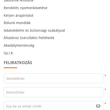
Sablonok letöltése
Rendelés nyomonkövetése
Kérjen árajánlatot
Rólunk mondták
Adatvédelmi és biztonsági szabályzat
Általános Szerződési Feltételek
Akadálymentesség
Gy.I.K.
FELIRATKOZÁS
*
Vezetéknév
*
Keresztnév
*
Írja be az email címét