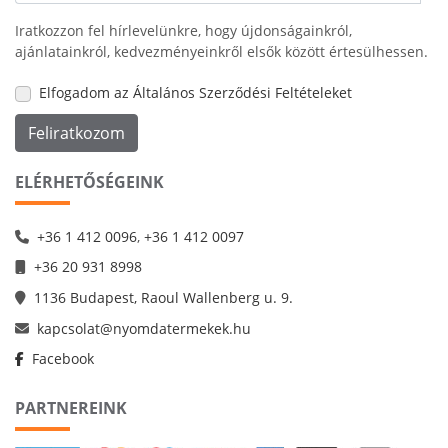
Iratkozzon fel hírlevelünkre, hogy újdonságainkról,
ajánlatainkról, kedvezményeinkről elsők között értesülhessen.
Elfogadom az Általános Szerződési Feltételeket
Feliratkozom
ELÉRHETŐSÉGEINK
+36 1 412 0096
,
+36 1 412 0097
+36 20 931 8998
1136 Budapest, Raoul Wallenberg u. 9.
kapcsolat@nyomdatermekek.hu
Facebook
PARTNEREINK