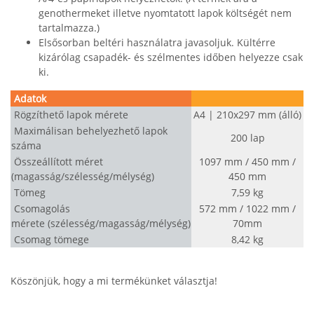
genothermeket illetve nyomtatott lapok költségét nem
tartalmazza.)
Elsősorban beltéri használatra javasoljuk. Kültérre
kizárólag csapadék- és szélmentes időben helyezze csak
ki.
Adatok
Rögzíthető lapok mérete
A4 | 210x297 mm (álló)
Maximálisan behelyezhető lapok
200 lap
száma
Összeállított méret
1097 mm / 450 mm /
(magasság/szélesség/mélység)
450 mm
Tömeg
7,59 kg
Csomagolás
572 mm / 1022 mm /
mérete (szélesség/magasság/mélység)
70mm
Csomag tömege
8,42 kg
A4
Köszönjük, hogy a mi termékünket választja!