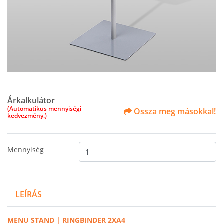
Árkalkulátor
(Automatikus mennyiségi
Ossza meg másokkal!
kedvezmény.)
Mennyiség
LEÍRÁS
MENU STAND | RINGBINDER 2XA4