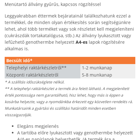
Menütartó állvány gyűrűs, kapcsos rögzítéssel
Leggyakrabban éttermek bejáratainál találkozhatunk ezzel a
termékkel, de minden olyan értékesítés során segítségünkre
lehet, ahol több terméket vagy sok részletet kell megjeleníteni
(cukrászdák tortakatalógusa, stb.) Az állvány lyukasztott vagy
lefűzhető genothermbe helyezett
A4-es
lapok rögzítésére
alkalmas
is.
Becsült idő*
Telephelyi raktárkészletről**
1-2 munkanap
Központi raktárkészletről
5-8 munkanap
* A szállítás időszükséglete nélkül.
** A telephelyi raktárkészlet a termék ára felett látható. A megjelenített
érték pontossága nem garantálható, hisz lehet, hogy más is éppen a
kosárba helyezte, vagy a nyomdánkba érkezett egy közvetlen rendelés rá.
Munkatársaink a gyártási és szállítási határidőt minden esetben
visszaigazolják.
Elegáns megjelenés
A tartóba előre lyukasztott vagy genothermbe helyezett
A/4-es papírlapok helyezhetők. (A termék ára a