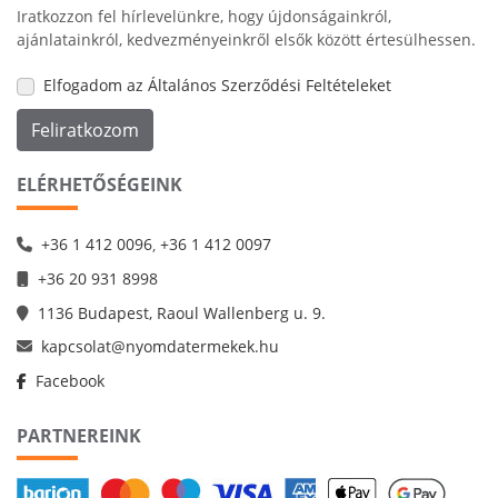
Iratkozzon fel hírlevelünkre, hogy újdonságainkról,
ajánlatainkról, kedvezményeinkről elsők között értesülhessen.
Elfogadom az Általános Szerződési Feltételeket
Feliratkozom
ELÉRHETŐSÉGEINK
+36 1 412 0096
,
+36 1 412 0097
+36 20 931 8998
1136 Budapest, Raoul Wallenberg u. 9.
kapcsolat@nyomdatermekek.hu
Facebook
PARTNEREINK